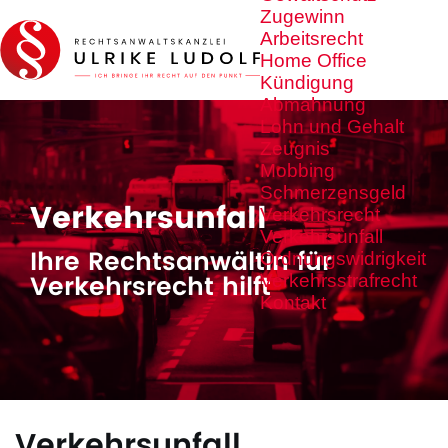
Zugewinn
Arbeitsrecht
Home Office
Kündigung
Abmahnung
Lohn und Gehalt
Zeugnis
Mobbing
Schmerzensgeld
Verkehrsunfall
Verkehrsrecht
Verkehrsunfall
Ihre Rechtsanwältin für
Ordnungswidrigkeit
Verkehrsrecht hilft
Verkehrsstrafrecht
Kontakt
Verkehrsunfall